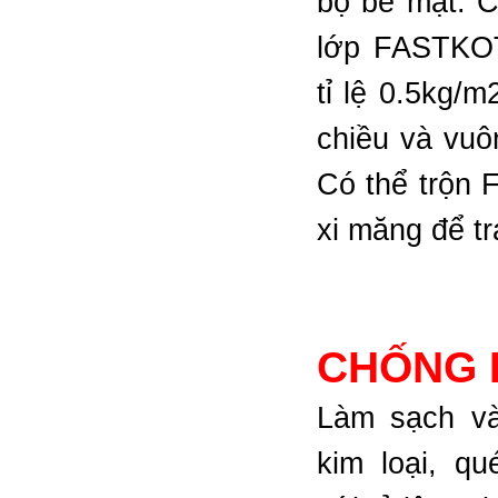
bộ bề mặt. C
lớp FASTKOT
tỉ lệ 0.5kg/m
chiều và vuô
Có thể trộn
xi măng để tr
CHỐNG 
Làm sạch và
kim loại, q