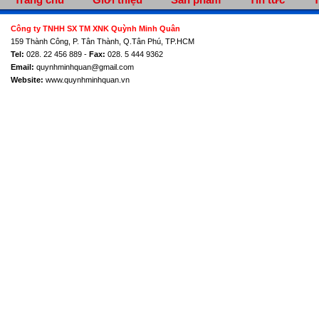
Công ty TNHH SX TM XNK Quỳnh Minh Quân
159 Thành Công, P. Tân Thành, Q.Tân Phú, TP.HCM
Tel:
028. 22 456 889 -
Fax:
028. 5 444 9362
Email:
quynhminhquan@gmail.com
Website:
www.quynhminhquan.vn