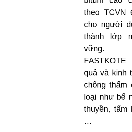
bitum cao 
theo TCVN 6
cho người d
thành lớp 
vững.
FASTKOTE m
quả và kinh 
chống thấm 
loại như bể 
thuyền, tấm 
…