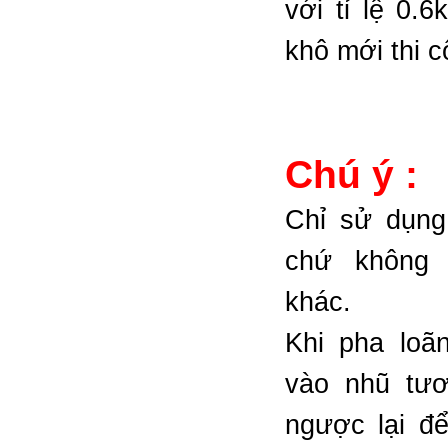
với tỉ lệ 0.
khô mới thi c
Chú ý :
Chỉ sử dụng
chứ không 
khác.
Khi pha loã
vào nhũ tươ
ngược lại đ