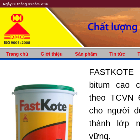
Ngày 06 tháng 08 năm 2026
Trang chủ
Giới thiệu
Sản phẩm
Tin tức
T
FASTKOTE m
bitum cao 
theo TCVN 6
cho người d
thành lớp 
vững.