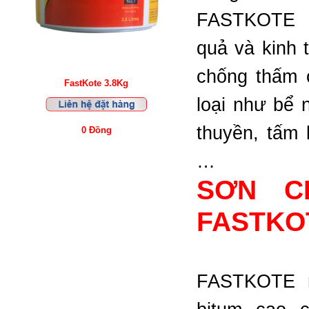
FASTKOTE m
quả và kinh 
chống thấm 
FastKote 3.8Kg
loại như bể 
thuyền, tấm 
0 Đồng
…
SƠN C
FASTKO
FASTKOTE m