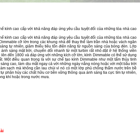
thế kính cao cấp với khả năng đáp ứng yêu cầu tuyệt đối của những tòa nhà cao
thế kính cao cấp với khả năng đáp ứng yêu cầu tuyệt đối của những tòa nhà cao
 Dimmable cỡ lớn trong các khung nhà để thay thế làm trần nhà hoặc vách ngăn
áng tự nhiên, giảm thiểu tiêu tốn điện năng từ nguồn sáng của bóng đèn. Lớp
ánh sáng mặt trời, chuyển đổi nhanh từ một turbin rất nhỏ đặt ở hệ thống viền
c lên đến 1800 và đáp ứng với những kích cỡ lớn, kính Dimmable có thể sử dụng
ất. Một điều quan trọng là với sự chế tạo kính Dimmable như một tấm thủy tinh
 sáng cao, làm dịu mắt ngay cả với những ngày nắng nóng hoặc với một bầu trời
 làm sạch mà không cần lau chùi vì nó có một lớp phủ chống thấm nước trên bề
ể tự phân hủy các chất hữu cơ bền vững thông qua ánh sáng tia cực tím tự nhiên,
hông khí hoặc trong nước mưa.
ài