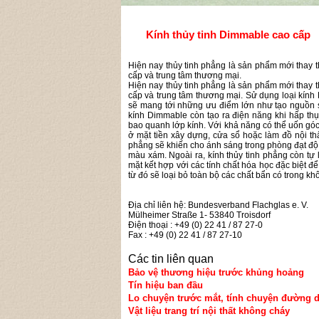
Kính thủy tinh Dimmable cao cấp
Hiện nay thủy tinh phẳng là sản phẩm mới thay 
cấp và trung tâm thương mại.
Hiện nay thủy tinh phẳng là sản phẩm mới thay 
cấp và trung tâm thương mại. Sử dụng loại kính
sẽ mang tới những ưu điểm lớn như tạo nguồn s
kính Dimmable còn tạo ra điện năng khi hấp thụ 
bao quanh lớp kính. Với khả năng có thể uốn gó
ở mặt tiền xây dựng, cửa sổ hoặc làm đồ nội th
phẳng sẽ khiến cho ánh sáng trong phòng đạt độ
màu xám. Ngoài ra, kính thủy tinh phẳng còn tự
mặt kết hợp với các tính chất hóa học đặc biệt đ
từ đó sẽ loại bỏ toàn bộ các chất bẩn có trong k
Địa chỉ liên hệ: Bundesverband Flachglas e. V.
Mülheimer Straße 1- 53840 Troisdorf
Điện thoại : +49 (0) 22 41 / 87 27-0
Fax : +49 (0) 22 41 / 87 27-10
Các tin liên quan
Bảo vệ thương hiệu trước khủng hoảng
Tín hiệu ban đầu
Lo chuyện trước mắt, tính chuyện đường d
Vật liệu trang trí nội thất không cháy